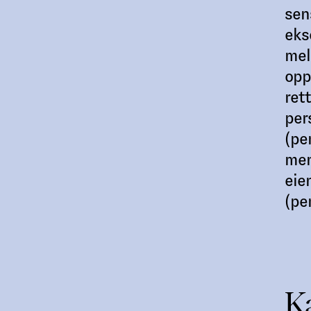
sen
eks
mel
opp
ret
per
(pe
men
eie
(pe
Ka