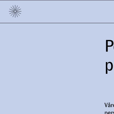
Campus Ullevål
P
p
Vår
per