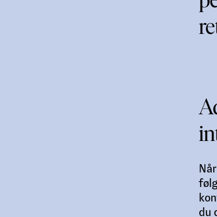
re
Ad
in
Når
føl
kon
du d