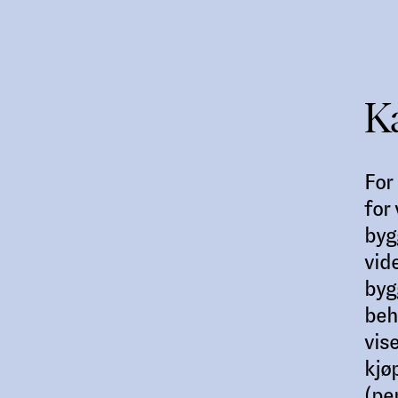
Ka
For
for
byg
vid
byg
beh
vis
kjø
(pe