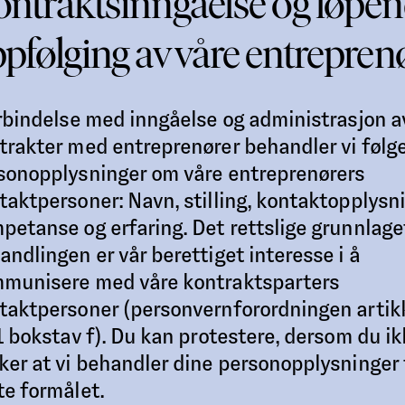
ntraktsinngåelse og løpe
pfølging av våre entrepren
orbindelse med inngåelse og administrasjon a
trakter med entreprenører behandler vi følg
sonopplysninger om våre entreprenørers
taktpersoner: Navn, stilling, kontaktopplysni
petanse og erfaring. Det rettslige grunnlage
andlingen er vår berettiget interesse i å
munisere med våre kontraktsparters
taktpersoner (personvernforordningen artik
 1 bokstav f). Du kan protestere, dersom du i
ker at vi behandler dine personopplysninger 
te formålet.