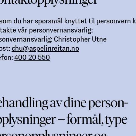
som du har spørsmål knyttet til personvern 
takte vår personvernansvarlig:
sonvernansvarlig: Christopher Utne
ost:
chu@aspelinreitan.no
efon:
400 20 550
handling av dine person-
plysninger – formål, type
rsonopplysninger og