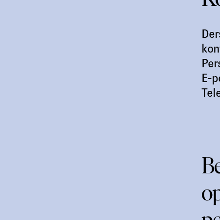
Der
kon
Per
E-p
Tel
Be
op
pe