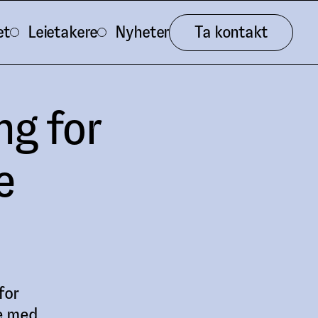
et
Leietakere
Nyheter
Ta kontakt
ng for
e
for
e med