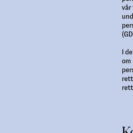
vår
und
per
(GD
I d
om 
per
ret
ret
Ko