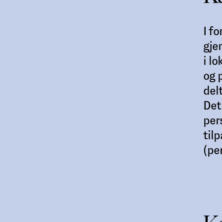
I f
gje
i l
og 
del
Det
per
til
(pe