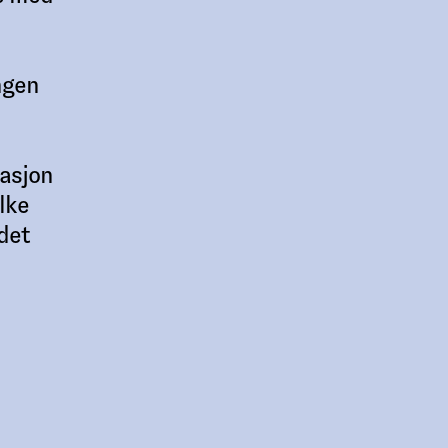
ngen
masjon
lke
det