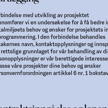
orbindelse med utvikling av prosjektet
nnomfører vi en undersøkelse for å få bedre i
okalmiljøets behov og ønsker for prosjektets 
programmering. I den forbindelse behandles
takernes navn, kontaktopplysninger og innspi
 rettslige grunnlaget for vår behandling av d
sonopplysninger er vår berettigede interesse 
passe våre prosjekter dine behov og ønsker
rsonvernforordningen artikkel 6 nr. 1 bokstav 