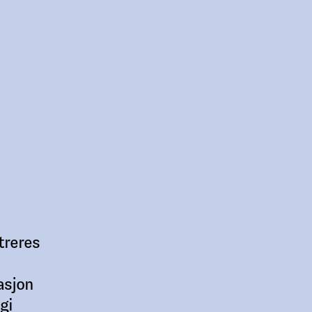
treres
asjon
gi