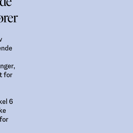
nde
ører
v
ende
nger,
t for
kel 6
kke
for