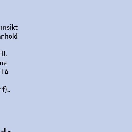
nnsikt
innhold
ll.
ine
i å
f)..