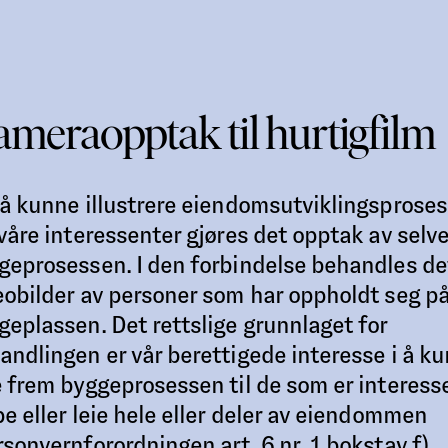
meraopptak til hurtigfilm
 å kunne illustrere eiendomsutviklingsprose
 våre interessenter gjøres det opptak av selv
geprosessen. I den forbindelse behandles de
eobilder av personer som har oppholdt seg p
geplassen. Det rettslige grunnlaget for
andlingen er vår berettigede interesse i å k
e frem byggeprosessen til de som er interesse
pe eller leie hele eller deler av eiendommen
rsonvernforordningen art. 6 nr. 1 bokstav f).