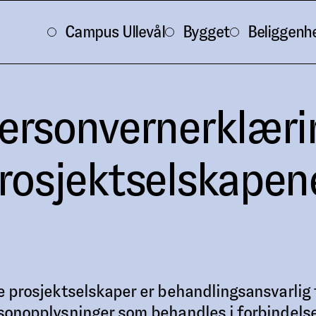
Campus Ullevål
Bygget
Beliggenh
ersonvernerklæri
rosjektselskapen
e prosjektselskaper er behandlingsansvarlig 
sonopplysninger som behandles i forbindels