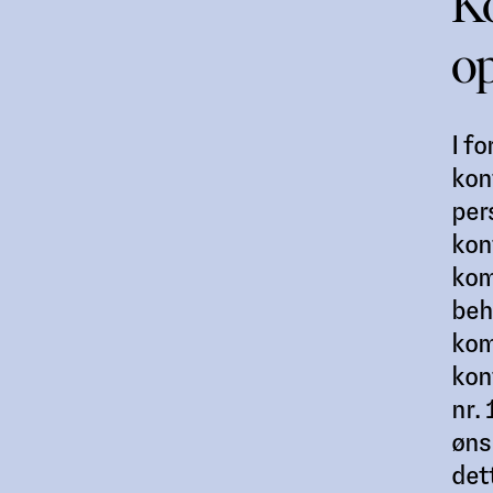
Ko
op
I f
kon
per
kon
kom
beh
kom
kon
nr.
øns
det